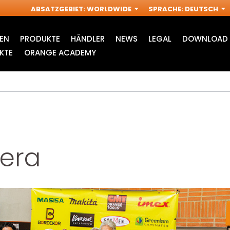
ABSATZGEBIET
:
WORLDWIDE
SPRACHE
:
DEUTSCH
EN
PRODUKTE
HÄNDLER
NEWS
LEGAL
DOWNLOAD 
KTE
ORANGE ACADEMY
era
ZUBEHÖR FÜR
INDUSTRIELLE
S
MULTI-CUTTER
OBERFRÄSE FRÄSER