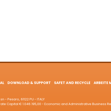
AL
DOWNLOAD & SUPPORT
SAFET AND RECYCLE
ARBEITE 
sn - Pesaro, 61122 PU - ITALY
e Capital € 1.046.195,00 - Economic and Administrative Business R