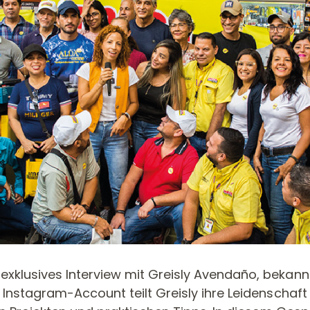
MESSERKÖPFE UND
OBERFRÄSEN
MESSER/WENDEPLATTEN
FRÄSERSETS
exklusives Interview mit Greisly Avendaño, bekannt
 Instagram-Account teilt Greisly ihre Leidenschaft