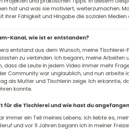
iven Projekten und praktischen Tipps. In diesem Ges
n hat und was sie motiviert, weiterzumachen. Mac
mit ihrer Fähigkeit und Hingabe die sozialen Medien 
am-Kanal, wie ist er entstanden?
a entstand aus dem Wunsch, meine Tischlerei-Pro
iasten zu verbinden. Ich begann, meine Arbeiten 
, dass die Leute in jedem Video immer mehr Fra
on der Community war unglaublich, und nun arbeite 
g als Mutter und Tischlerin zeige. Ich erkannte, d
ehren konnte.
 für die Tischlerei und wie hast du angefange
ar immer ein Teil meines Lebens; ich liebte es, mei
 Beruf und vor 11 Jahren begann ich in meiner Freiz