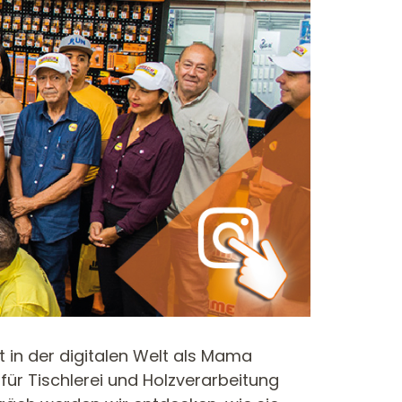
CONTRACTOR
DÜBELBOHRER
BOH
FRÄSER FÜR
ELEKTR
OBERFRÄSEN
 in der digitalen Welt als Mama
 für Tischlerei und Holzverarbeitung