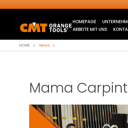
HOMEPAGE
UNTERNEHM
ARBEITE MIT UNS
KONTA
HOME
News
Mama Carpint
INDUSTRIELLE
STICHSÄGEBLÄTTER
KREISSÄGEBLÄTTER