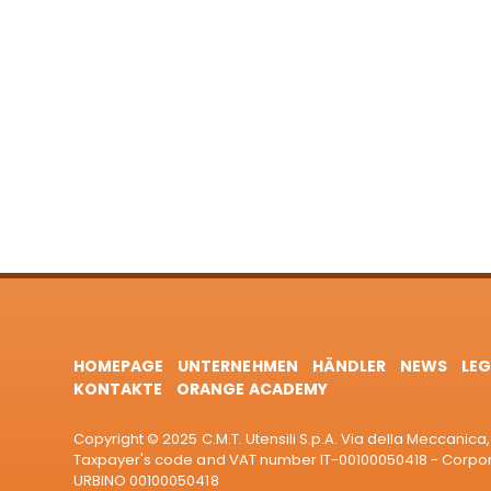
HOMEPAGE
UNTERNEHMEN
HÄNDLER
NEWS
LEG
KONTAKTE
ORANGE ACADEMY
Copyright © 2025 C.M.T. Utensili S.p.A. Via della Meccanica, 
Taxpayer's code and VAT number IT-00100050418 - Corporat
URBINO 00100050418